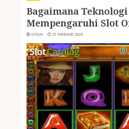
Bagaimana Teknologi
Mempengaruhi Slot O
GTGUH
27 FEBRUARI 2025