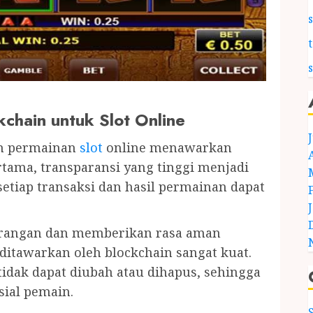
t
s
hain untuk Slot Online
J
am permainan
slot
online menawarkan
tama, transparansi yang tinggi menjadi
etiap transaksi dan hasil permainan dapat
urangan dan memberikan rasa aman
itawarkan oleh blockchain sangat kuat.
idak dapat diubah atau dihapus, sehingga
sial pemain.