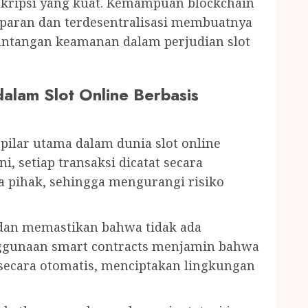
kripsi yang kuat. Kemampuan blockchain
paran dan terdesentralisasi membuatnya
tantangan keamanan dalam perjudian slot
alam Slot Online Berbasis
pilar utama dalam dunia slot online
i, setiap transaksi dicatat secara
 pihak, sehingga mengurangi risiko
 dan memastikan bahwa tidak ada
penggunaan smart contracts menjamin bahwa
secara otomatis, menciptakan lingkungan