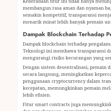
Keberadaan fitur ini tidak hanya meni
membangun rasa aman dan nyaman bagi
semakin kompetitif, transparansi menj
menarik minat lebih banyak pemain un
Dampak Blockchain Terhadap Pe
Dampak blockchain terhadap pengalaman
Teknologi ini membawa transparansi da
mengurangi risiko kecurangan yang serin
Dengan sistem desentralisasi, pemain 
secara langsung, meningkatkan kepercay
penggunaan cryptocurrency dalam tra
kecepatan, memungkinkan pemain mela
lebih efisien.
Fitur smart contracts juga memungkin