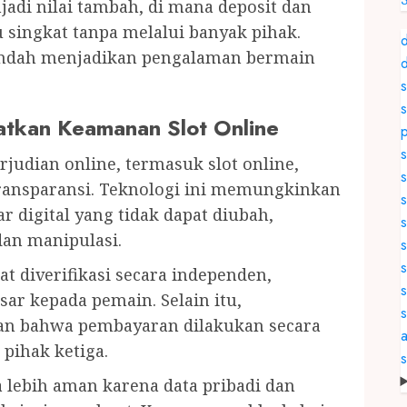
jadi nilai tambah, di mana deposit dan
 singkat tanpa melalui banyak pihak.
h rendah menjadikan pengalaman bermain
d
s
s
atkan Keamanan Slot Online
p
s
rjudian online, termasuk slot online,
s
ansparansi. Teknologi ini memungkinkan
s
r digital yang tidak dapat diubah,
s
an manipulasi.
s
s
t diverifikasi secara independen,
s
ar kepada pemain. Selain itu,
s
an bahwa pembayaran dilakukan secara
 pihak ketiga.
s
lebih aman karena data pribadi dan