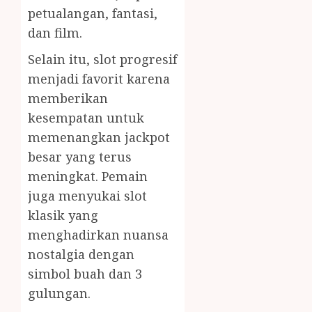
petualangan, fantasi,
dan film.
Selain itu, slot progresif
menjadi favorit karena
memberikan
kesempatan untuk
memenangkan jackpot
besar yang terus
meningkat. Pemain
juga menyukai slot
klasik yang
menghadirkan nuansa
nostalgia dengan
simbol buah dan 3
gulungan.