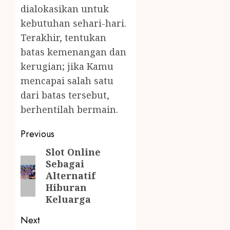
dialokasikan untuk
kebutuhan sehari-hari.
Terakhir, tentukan
batas kemenangan dan
kerugian; jika Kamu
mencapai salah satu
dari batas tersebut,
berhentilah bermain.
Post
Previous
navigation
Slot Online
Previous
Sebagai
post:
Alternatif
Hiburan
Keluarga
Next