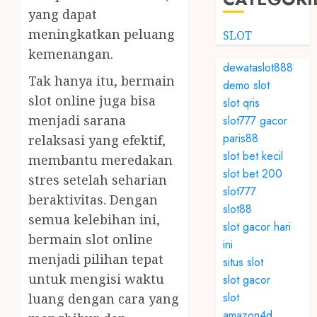
yang dapat
meningkatkan peluang
SLOT
kemenangan.
dewataslot888
Tak hanya itu, bermain
demo slot
slot online juga bisa
slot qris
menjadi sarana
slot777 gacor
paris88
relaksasi yang efektif,
slot bet kecil
membantu meredakan
slot bet 200
stres setelah seharian
slot777
beraktivitas. Dengan
slot88
semua kelebihan ini,
slot gacor hari
bermain slot online
ini
menjadi pilihan tepat
situs slot
untuk mengisi waktu
slot gacor
slot
luang dengan cara yang
amazon4d