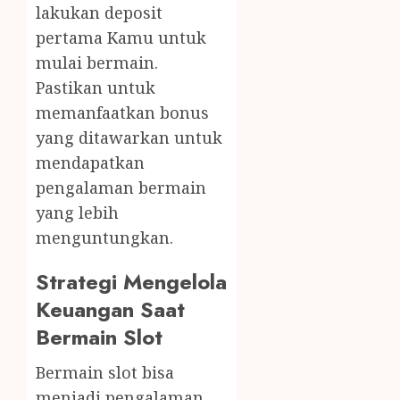
lakukan deposit
pertama Kamu untuk
mulai bermain.
Pastikan untuk
memanfaatkan bonus
yang ditawarkan untuk
mendapatkan
pengalaman bermain
yang lebih
menguntungkan.
Strategi Mengelola
Keuangan Saat
Bermain Slot
Bermain slot bisa
menjadi pengalaman