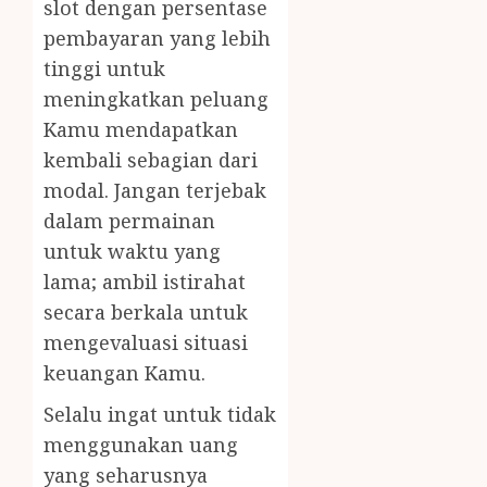
slot dengan persentase
pembayaran yang lebih
tinggi untuk
meningkatkan peluang
Kamu mendapatkan
kembali sebagian dari
modal. Jangan terjebak
dalam permainan
untuk waktu yang
lama; ambil istirahat
secara berkala untuk
mengevaluasi situasi
keuangan Kamu.
Selalu ingat untuk tidak
menggunakan uang
yang seharusnya