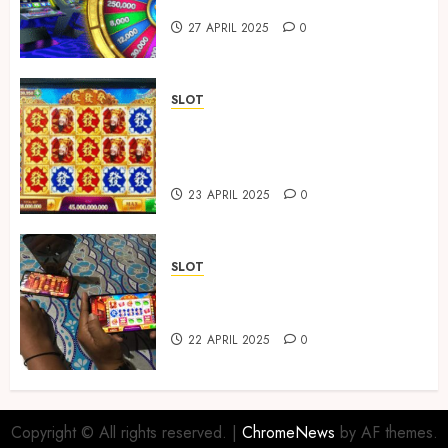
Menjadi Sumber Penghasilan?
27 APRIL 2025
0
SLOT
Haruskah Mencoba Slot Baru
atau Bertahan pada Slot
Favorit?
23 APRIL 2025
0
SLOT
Mitos dan Fakta Tentang Slot
Online
22 APRIL 2025
0
Copyright © All rights reserved.
|
ChromeNews
by AF themes.