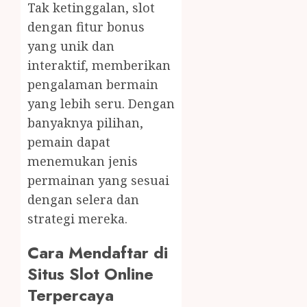
Tak ketinggalan, slot
dengan fitur bonus
yang unik dan
interaktif, memberikan
pengalaman bermain
yang lebih seru. Dengan
banyaknya pilihan,
pemain dapat
menemukan jenis
permainan yang sesuai
dengan selera dan
strategi mereka.
Cara Mendaftar di
Situs Slot Online
Terpercaya