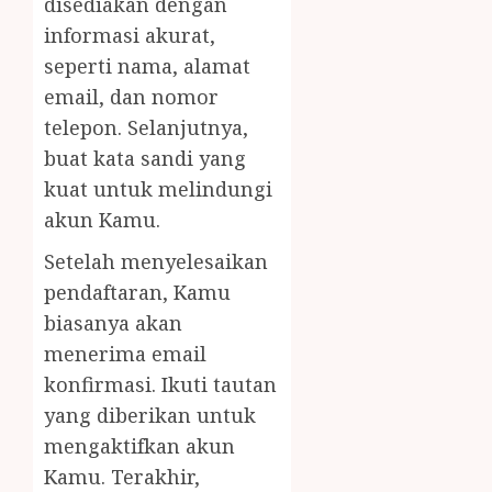
disediakan dengan
informasi akurat,
seperti nama, alamat
email, dan nomor
telepon. Selanjutnya,
buat kata sandi yang
kuat untuk melindungi
akun Kamu.
Setelah menyelesaikan
pendaftaran, Kamu
biasanya akan
menerima email
konfirmasi. Ikuti tautan
yang diberikan untuk
mengaktifkan akun
Kamu. Terakhir,