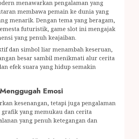
 modern menawarkan pengalaman yang
putaran membawa pemain ke dunia yang
yang menarik. Dengan tema yang beragam,
emesta futuristik, game slot ini mengajak
ensi yang penuh keajaiban.
raktif dan simbol liar menambah keseruan,
an besar sambil menikmati alur cerita
 dan efek suara yang hidup semakin
 Menggugah Emosi
kan kesenangan, tetapi juga pengalaman
 grafik yang memukau dan cerita
jalanan yang penuh ketegangan dan