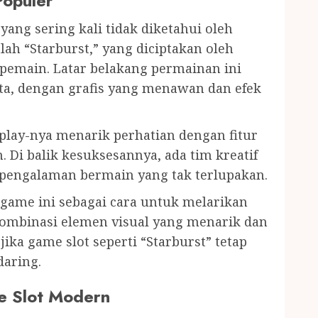
Populer
yang sering kali tidak diketahui oleh
lah “Starburst,” yang diciptakan oleh
 pemain. Latar belakang permainan ini
sta, dengan grafis yang menawan dan efek
ay-nya menarik perhatian dengan fitur
Di balik kesuksesannya, ada tim kreatif
 pengalaman bermain yang tak terlupakan.
game ini sebagai cara untuk melarikan
n kombinasi elemen visual yang menarik dan
ika game slot seperti “Starburst” tetap
daring.
e Slot Modern