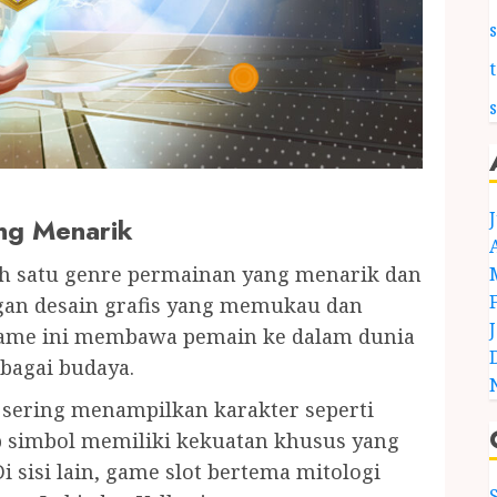
t
s
J
ng Menarik
ah satu genre permainan yang menarik dan
gan desain grafis yang memukau dan
game ini membawa pemain ke dalam dunia
bagai budaya.
 sering menampilkan karakter seperti
ap simbol memiliki kekuatan khusus yang
sisi lain, game slot bertema mitologi