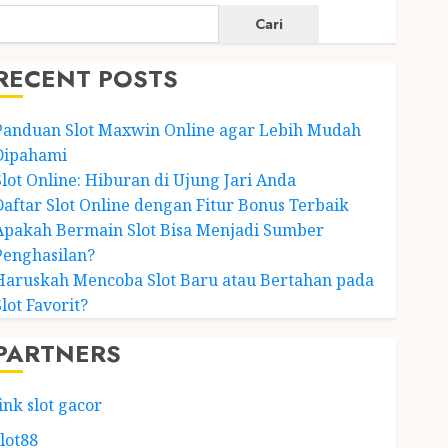
Cari
RECENT POSTS
Panduan Slot Maxwin Online agar Lebih Mudah
Dipahami
Slot Online: Hiburan di Ujung Jari Anda
Daftar Slot Online dengan Fitur Bonus Terbaik
Apakah Bermain Slot Bisa Menjadi Sumber
Penghasilan?
Haruskah Mencoba Slot Baru atau Bertahan pada
lot Favorit?
PARTNERS
ink slot gacor
slot88