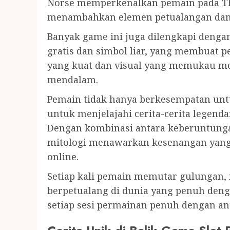
Norse memperkenalkan pemain pada Tho
menambahkan elemen petualangan dan
Banyak game ini juga dilengkapi dengan
gratis dan simbol liar, yang membuat p
yang kuat dan visual yang memukau m
mendalam.
Pemain tidak hanya berkesempatan untu
untuk menjelajahi cerita-cerita legendar
Dengan kombinasi antara keberuntungan
mitologi menawarkan kesenangan yang 
online.
Setiap kali pemain memutar gulungan, 
berpetualang di dunia yang penuh deng
setiap sesi permainan penuh dengan an