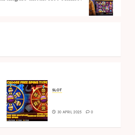
SLOT
Slot Online: Hiburan di
Ujung Jari Anda
30 APRIL 2025
0