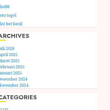
slot88
oto togel
lot bet kecil
ARCHIVES
uli 2026
April 2025
Maret 2025
Februari 2025
Januari 2025
Desember 2024
November 2024
CATEGORIES
SLOT