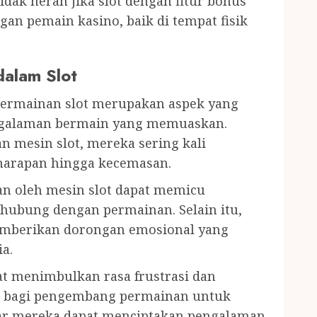
idak heran jika slot dengan fitur bonus
an pemain kasino, baik di tempat fisik
dalam Slot
permainan slot merupakan aspek yang
ngalaman bermain yang memuaskan.
n mesin slot, mereka sering kali
 harapan hingga kecemasan.
an oleh mesin slot dapat memicu
hubung dengan permainan. Selain itu,
emberikan dorongan emosional yang
a.
pat menimbulkan rasa frustrasi dan
ng bagi pengembang permainan untuk
ar mereka dapat menciptakan pengalaman