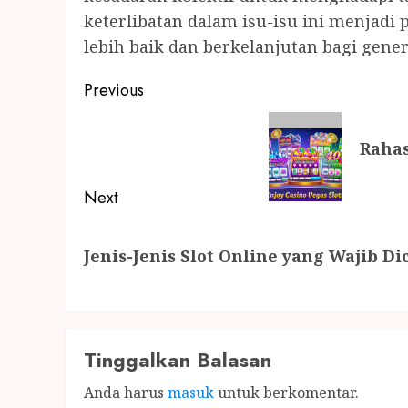
keterlibatan dalam isu-isu ini menjadi
lebih baik dan berkelanjutan bagi gene
Post
Previous
navigation
Previous
Rahas
post:
Next
Next
Jenis-Jenis Slot Online yang Wajib Di
post:
Tinggalkan Balasan
Anda harus
masuk
untuk berkomentar.