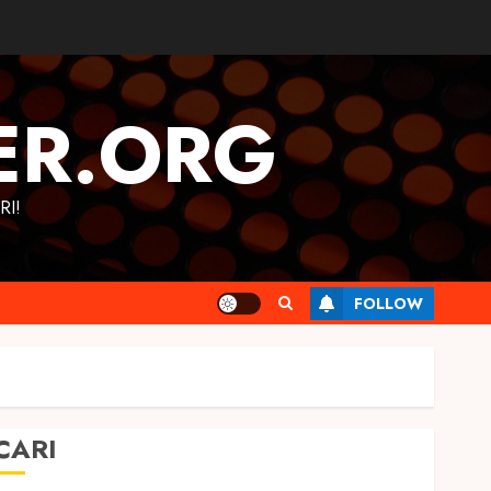
ER.ORG
RI!
FOLLOW
CARI