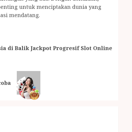
 penting untuk menciptakan dunia yang
rasi mendatang.
ia di Balik Jackpot Progresif Slot Online
coba