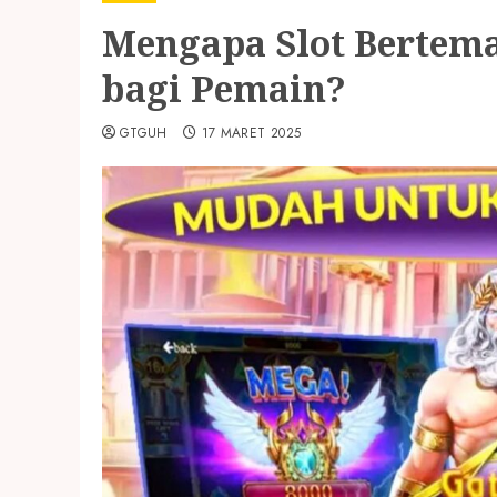
Mengapa Slot Bertema
bagi Pemain?
GTGUH
17 MARET 2025