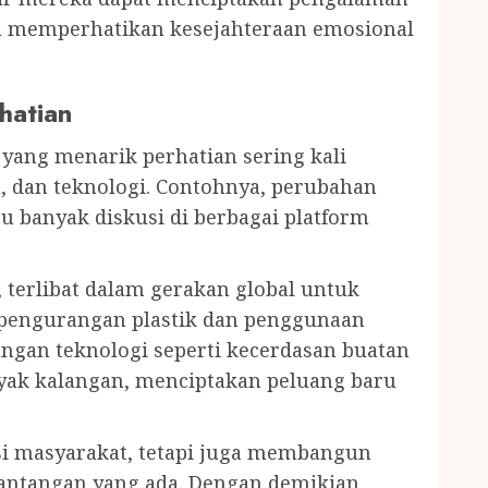
ga memperhatikan kesejahteraan emosional
hatian
r yang menarik perhatian sering kali
n, dan teknologi. Contohnya, perubahan
u banyak diskusi di berbagai platform
 terlibat dalam gerakan global untuk
i pengurangan plastik dan penggunaan
angan teknologi seperti kecerdasan buatan
yak kalangan, menciptakan peluang baru
i masyarakat, tetapi juga membangun
antangan yang ada. Dengan demikian,