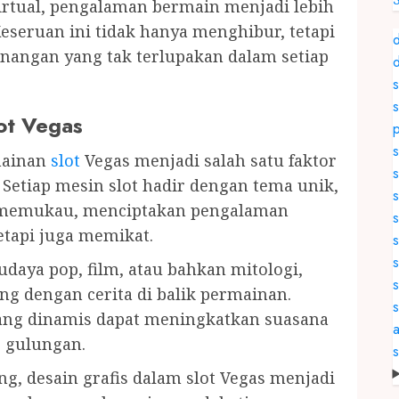
rtual, pengalaman bermain menjadi lebih
seruan ini tidak hanya menghibur, tetapi
nangan yang tak terlupakan dalam setiap
d
s
s
ot Vegas
p
s
mainan
slot
Vegas menjadi salah satu faktor
s
Setiap mesin slot hadir dengan tema unik,
s
 memukau, menciptakan pengalaman
s
tapi juga memikat.
s
s
budaya pop, film, atau bahkan mitologi,
s
 dengan cerita di balik permainan.
s
yang dinamis dapat meningkatkan suasana
 gulungan.
s
g, desain grafis dalam slot Vegas menjadi