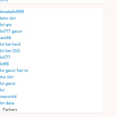
dewataslot888
emo slot
lot qris
lot777 gacor
aris88
lot bet kecil
lot bet 200
lot777
lot88
lot gacor hari ini
itus slot
lot gacor
lot
amazon4d
lot dana
Partners