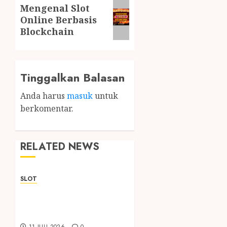
Next
Mengenal Slot
Online Berbasis
post:
Blockchain
Tinggalkan Balasan
Anda harus
masuk
untuk
berkomentar.
RELATED NEWS
SLOT
Panduan Slot Maxwin
Online agar Lebih Mudah
Dipahami