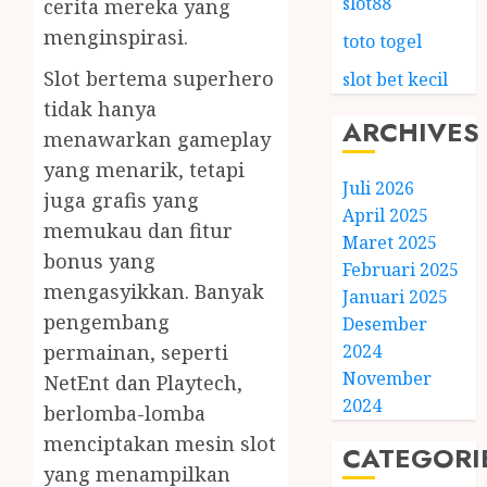
slot88
cerita mereka yang
menginspirasi.
toto togel
Slot bertema superhero
slot bet kecil
tidak hanya
ARCHIVES
menawarkan gameplay
yang menarik, tetapi
Juli 2026
juga grafis yang
April 2025
memukau dan fitur
Maret 2025
bonus yang
Februari 2025
mengasyikkan. Banyak
Januari 2025
pengembang
Desember
2024
permainan, seperti
November
NetEnt dan Playtech,
2024
berlomba-lomba
menciptakan mesin slot
CATEGORI
yang menampilkan