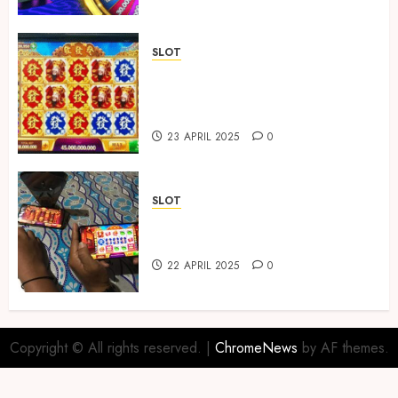
SLOT
Haruskah Mencoba Slot Baru
atau Bertahan pada Slot
Favorit?
23 APRIL 2025
0
SLOT
Mitos dan Fakta Tentang Slot
Online
22 APRIL 2025
0
Copyright © All rights reserved.
|
ChromeNews
by AF themes.