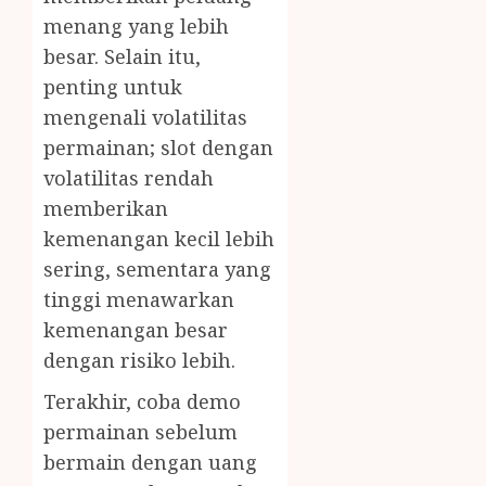
menang yang lebih
besar. Selain itu,
penting untuk
mengenali volatilitas
permainan; slot dengan
volatilitas rendah
memberikan
kemenangan kecil lebih
sering, sementara yang
tinggi menawarkan
kemenangan besar
dengan risiko lebih.
Terakhir, coba demo
permainan sebelum
bermain dengan uang