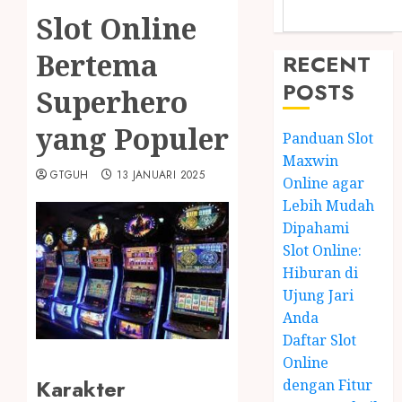
Slot Online
Bertema
RECENT
POSTS
Superhero
yang Populer
Panduan Slot
Maxwin
GTGUH
13 JANUARI 2025
Online agar
Lebih Mudah
Dipahami
Slot Online:
Hiburan di
Ujung Jari
Anda
Daftar Slot
Online
Karakter
dengan Fitur