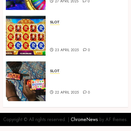
27 APRIL 2025
0
SLOT
Haruskah Mencoba Slot Baru
atau Bertahan pada Slot
Favorit?
23 APRIL 2025
0
SLOT
Mitos dan Fakta Tentang Slot
Online
22 APRIL 2025
0
Copyright © All rights reserved.
|
ChromeNews
by AF themes.