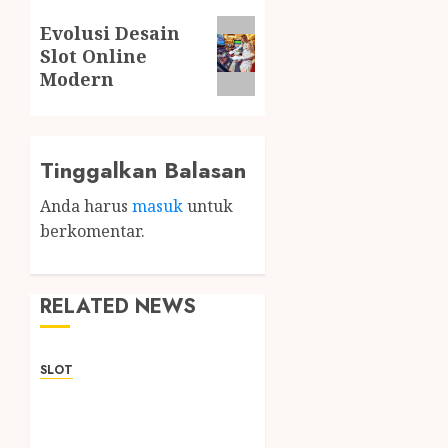
Next
Evolusi Desain
Slot Online
post:
Modern
Tinggalkan Balasan
Anda harus
masuk
untuk
berkomentar.
RELATED NEWS
SLOT
Panduan Slot Maxwin
Online agar Lebih Mudah
Dipahami