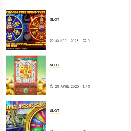
SLOT
Slot Online: Hiburan di Ujung
Jari Anda
30 APRIL 2025
0
SLOT
Daftar Slot Online dengan
Fitur Bonus Terbaik
28 APRIL 2025
0
SLOT
Apakah Bermain Slot Bisa
Menjadi Sumber Penghasilan?