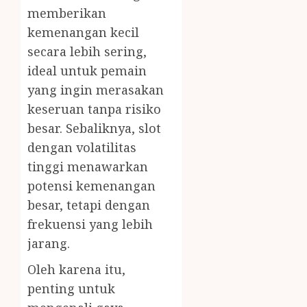
memberikan
kemenangan kecil
secara lebih sering,
ideal untuk pemain
yang ingin merasakan
keseruan tanpa risiko
besar. Sebaliknya, slot
dengan volatilitas
tinggi menawarkan
potensi kemenangan
besar, tetapi dengan
frekuensi yang lebih
jarang.
Oleh karena itu,
penting untuk