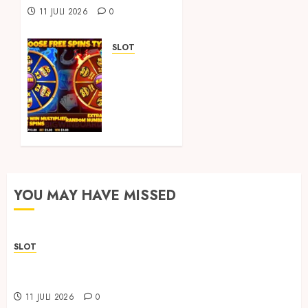
11 JULI 2026
0
SLOT
Slot
Online:
Hiburan
di
Ujung
Jari
Anda
30 APRIL
YOU MAY HAVE MISSED
2025
0
SLOT
Panduan Slot Maxwin Online agar Lebih Mudah
Dipahami
11 JULI 2026
0