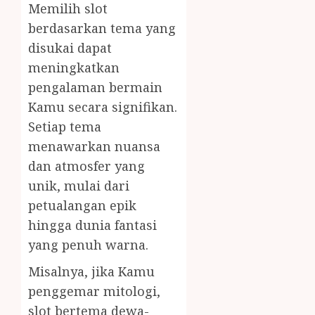
Memilih slot
berdasarkan tema yang
disukai dapat
meningkatkan
pengalaman bermain
Kamu secara signifikan.
Setiap tema
menawarkan nuansa
dan atmosfer yang
unik, mulai dari
petualangan epik
hingga dunia fantasi
yang penuh warna.
Misalnya, jika Kamu
penggemar mitologi,
slot bertema dewa-