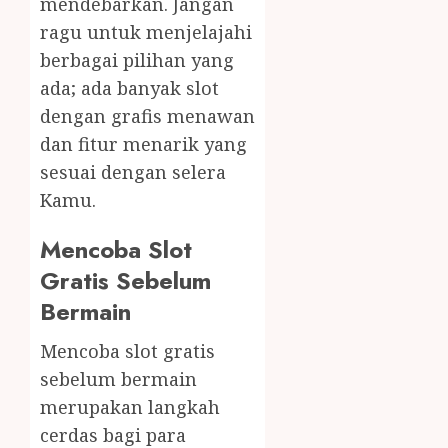
mendebarkan. Jangan
ragu untuk menjelajahi
berbagai pilihan yang
ada; ada banyak slot
dengan grafis menawan
dan fitur menarik yang
sesuai dengan selera
Kamu.
Mencoba Slot
Gratis Sebelum
Bermain
Mencoba slot gratis
sebelum bermain
merupakan langkah
cerdas bagi para